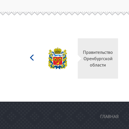
Министерство
Правительство
культуры
Оренбургской
Российской
области
федерации
ГЛАВНАЯ