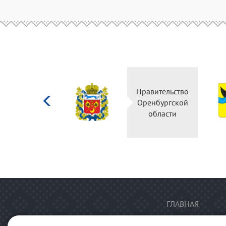
Министерство
Правительство
культуры
Оренбургской
Российской
области
федерации
ГЛАВНАЯ