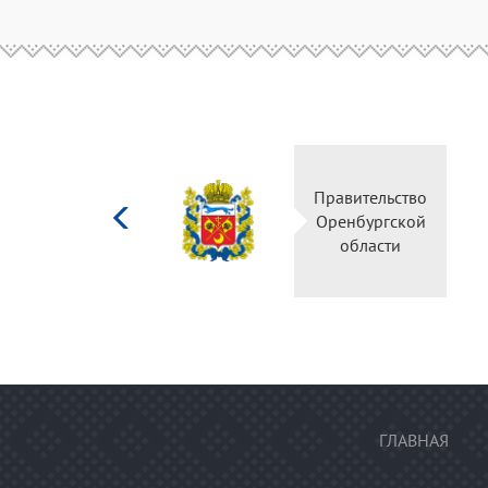
Министерство
Правительство
культуры
Оренбургской
Российской
области
федерации
ГЛАВНАЯ