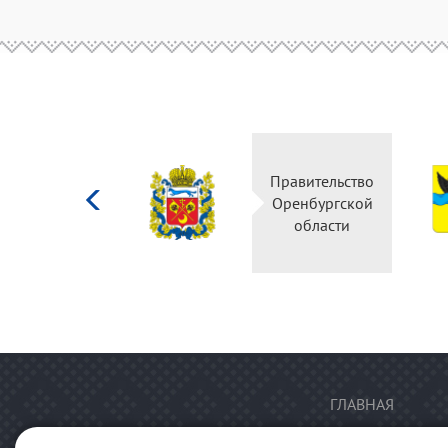
Министерство
Правительство
культуры
Оренбургской
Российской
области
федерации
ГЛАВНАЯ