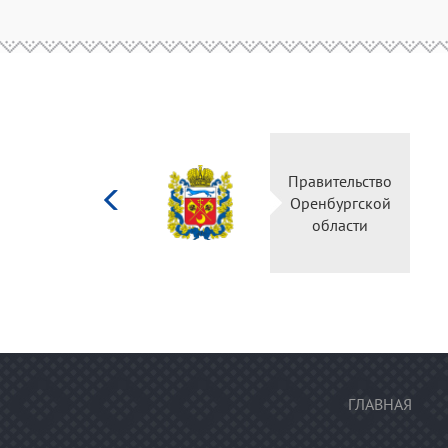
Министерство
Правительство
культуры
Оренбургской
Российской
области
федерации
ГЛАВНАЯ