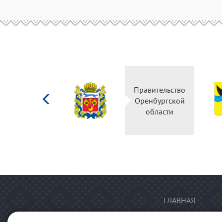
Министерство
Правительство
культуры
Оренбургской
Российской
области
федерации
ГЛАВНАЯ