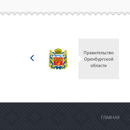
Министерство
Правительство
культуры
Оренбургской
Российской
области
федерации
ГЛАВНАЯ