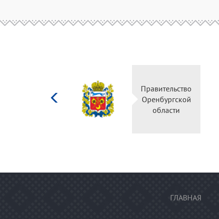
Министерство
Правительство
культуры
Оренбургской
Российской
области
федерации
ГЛАВНАЯ