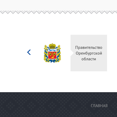
Министерство
Правительство
культуры
Оренбургской
Российской
области
федерации
ГЛАВНАЯ