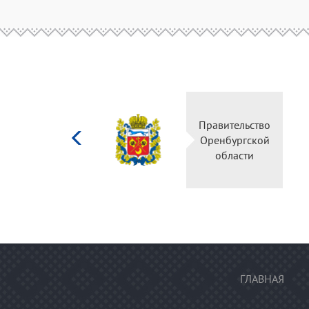
Министерство
Правительств
культуры
Оренбургско
Российской
области
федерации
ГЛАВНАЯ