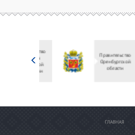
Министерство
культуры
Российской
федерации
ГЛАВНАЯ