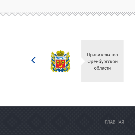
Министерство
Правительств
культуры
Оренбургско
Российской
области
федерации
ГЛАВНАЯ