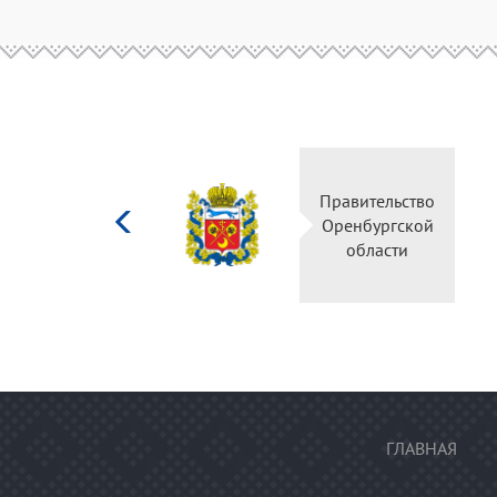
Министерство
Правительс
культуры
Оренбургск
Российской
области
федерации
ГЛАВНАЯ