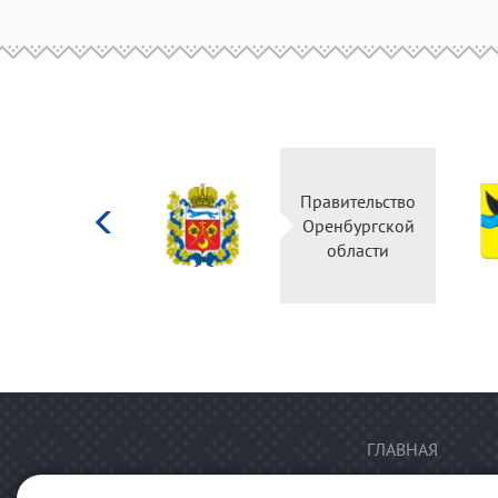
Министерство
Правительство
культуры
Оренбургской
Российской
области
федерации
ГЛАВНАЯ