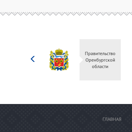
Министерство
Правительство
культуры
Оренбургской
Российской
области
федерации
ГЛАВНАЯ