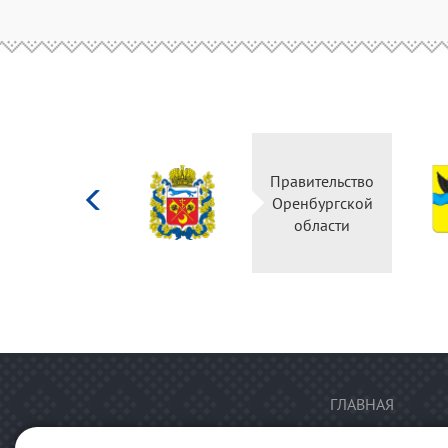
Министерство
Правительство
культуры
Оренбургской
Российской
области
федерации
ГЛАВНАЯ