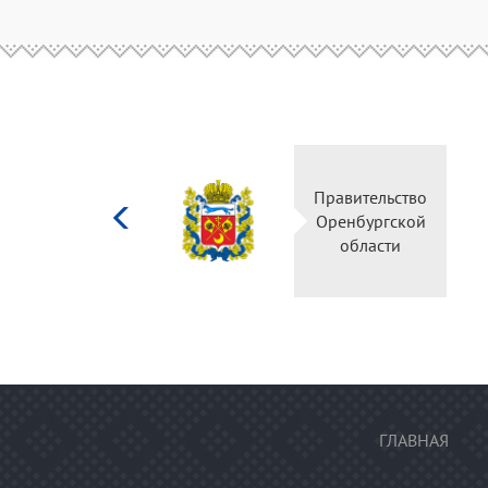
Министерство
Правительс
культуры
Оренбургск
Российской
области
федерации
ГЛАВНАЯ