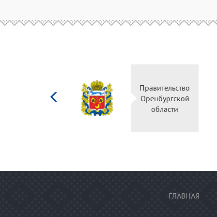
Министерство
Правительство
культуры
Оренбургской
Российской
области
федерации
ГЛАВНАЯ