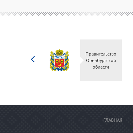
Министерство
Правительство
культуры
Оренбургской
Российской
области
федерации
ГЛАВНАЯ