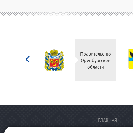
Министерство
Правительство
культуры
Оренбургской
Российской
области
федерации
ГЛАВНАЯ