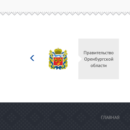
Министерство
Прав
культуры
Орен
Российской
о
федерации
ГЛАВНАЯ