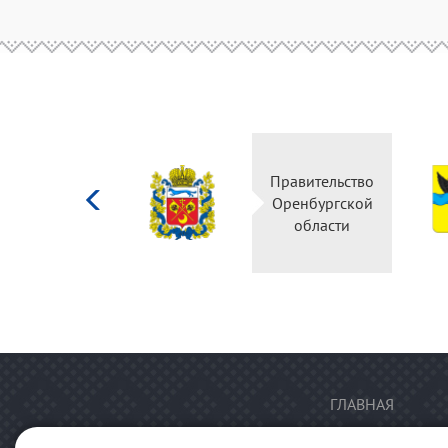
Министерство
Правительство
культуры
Оренбургской
Российской
области
федерации
ГЛАВНАЯ