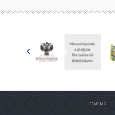
Министерство
культуры
Российской
федерации
ГЛАВНАЯ