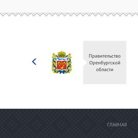
Министерство
Правительство
культуры
Оренбургской
Российской
области
федерации
ГЛАВНАЯ