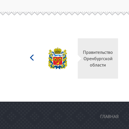
Министерство
Правительство
культуры
Оренбургской
Российской
области
федерации
ГЛАВНАЯ