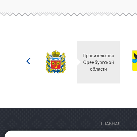
Министерство
Правительство
культуры
Оренбургской
Российской
области
федерации
ГЛАВНАЯ