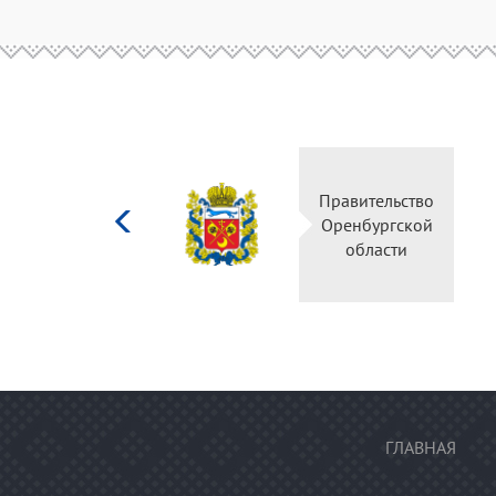
Министерство
Правительство
культуры
Оренбургской
Российской
области
федерации
ГЛАВНАЯ