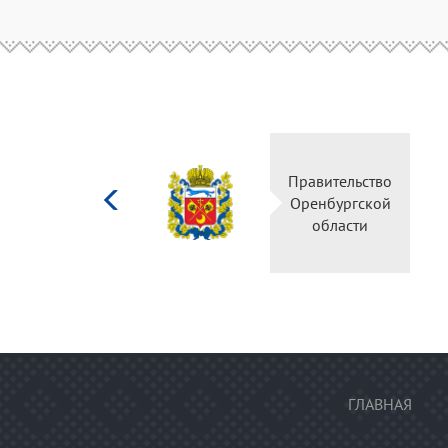
Министерство
Правительство
культуры
Оренбургской
Российской
области
федерации
ГЛАВНАЯ