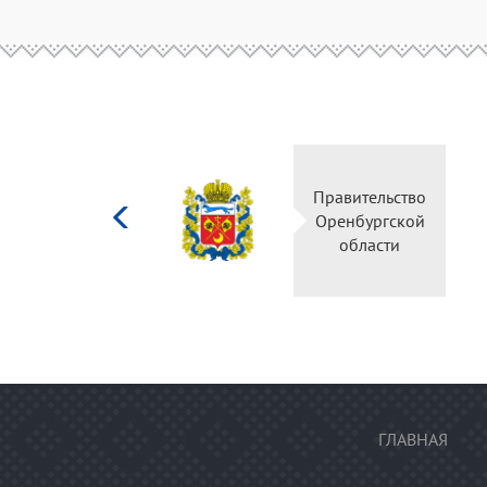
Министерство
Правительство
культуры
Оренбургской
Российской
области
федерации
ГЛАВНАЯ