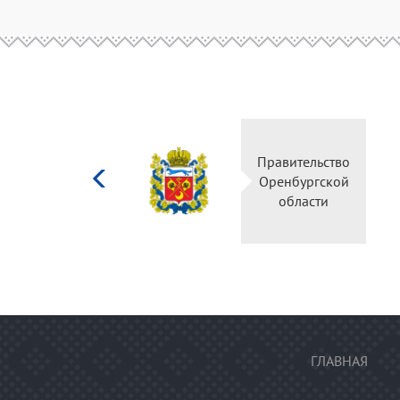
Министерство
Правительс
культуры
Оренбургск
Российской
области
федерации
ГЛАВНАЯ