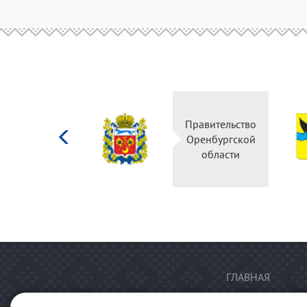
Министерство
Правительство
культуры
Оренбургской
Российской
области
федерации
ГЛАВНАЯ