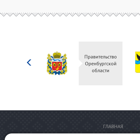
Министерство
Правительство
культуры
Оренбургской
Российской
области
федерации
ГЛАВНАЯ