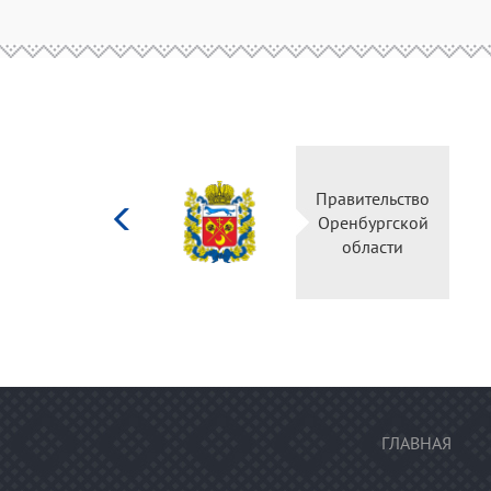
Министерство
культуры
Российской
федерации
ГЛАВНАЯ