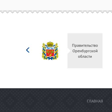
Министерство
Правительство
культуры
Оренбургской
Российской
области
федерации
ГЛАВНАЯ