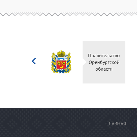
Министерство
Правительс
культуры
Оренбургск
Российской
области
федерации
ГЛАВНАЯ