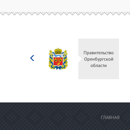
Министерство
Правительство
культуры
Оренбургской
Российской
области
федерации
ГЛАВНАЯ