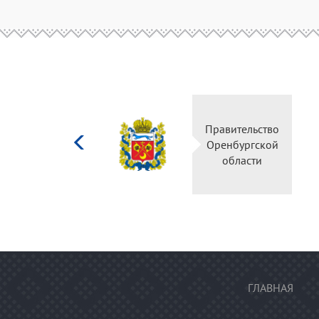
Министерство
Правительство
культуры
Оренбургской
Российской
области
федерации
ГЛАВНАЯ