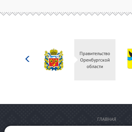
Министерство
Правительство
культуры
Оренбургской
Российской
области
федерации
ГЛАВНАЯ