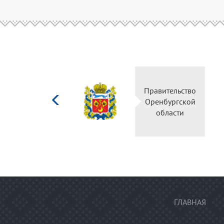
Министерство
Правительство
культуры
Оренбургской
Российской
области
федерации
ГЛАВНАЯ