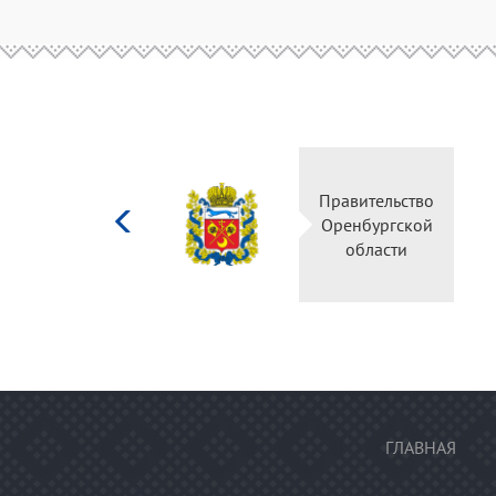
Министерство
Правительство
культуры
Оренбургской
Российской
области
федерации
ГЛАВНАЯ