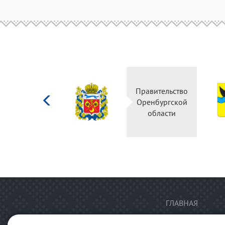
Министерство
Правительство
культуры
Оренбургской
Российской
области
федерации
ГЛАВНАЯ