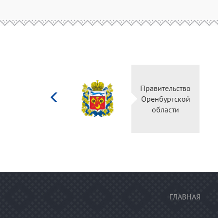
Министерство
Прав
культуры
Орен
Российской
о
федерации
ГЛАВНАЯ