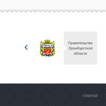
Министерство
Правительство
культуры
Оренбургской
Российской
области
федерации
ГЛАВНАЯ