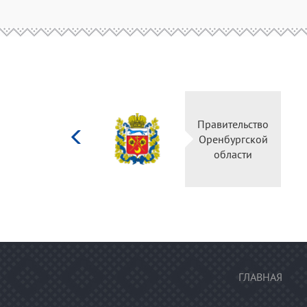
Министерство
Правительство
культуры
Оренбургской
Российской
области
федерации
ГЛАВНАЯ