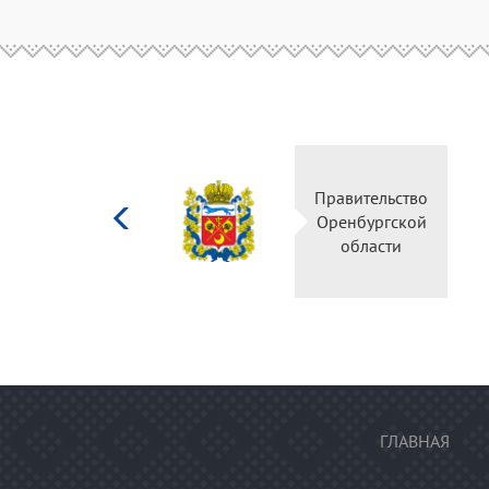
Министерство
Правительство
культуры
Оренбургской
Российской
области
федерации
ГЛАВНАЯ