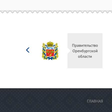
Министерство
Правительство
культуры
Оренбургской
Российской
области
федерации
ГЛАВНАЯ