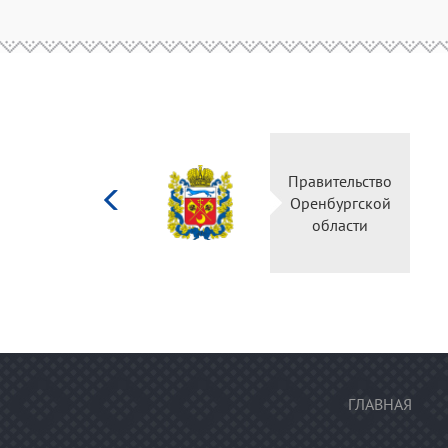
Министерство
Правительство
культуры
Оренбургской
Российской
области
федерации
ГЛАВНАЯ