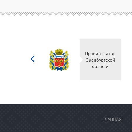
Министерство
Правительство
культуры
Оренбургской
Российской
области
федерации
ГЛАВНАЯ