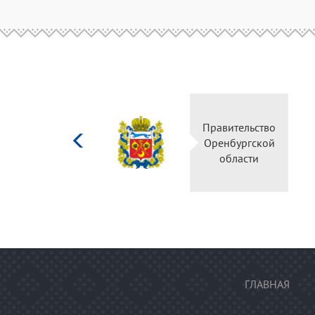
Министерство
Правительс
культуры
Оренбургск
Российской
области
федерации
ГЛАВНАЯ