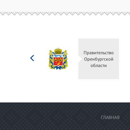
Министерство
Правительство
культуры
Оренбургской
Российской
области
федерации
ГЛАВНАЯ